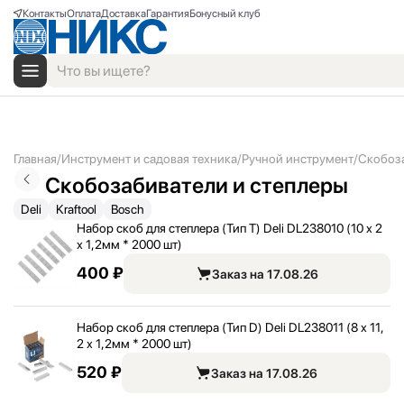
Контакты
Оплата
Доставка
Гарантия
Бонусный клуб
Главная
Инструмент и садовая техника
Ручной инструмент
Скобоза
Скобозабиватели и степлеры
Deli
Kraftool
Bosch
Набор скоб для степлера (Тип T) Deli DL238010 (10 х 2
х 1,
2мм * 2000 шт)
400 ₽
Заказ на 17.08.26
Набор скоб для степлера (Тип D) Deli DL238011 (8 х 11,
2 х 1,
2мм * 2000 шт)
520 ₽
Заказ на 17.08.26