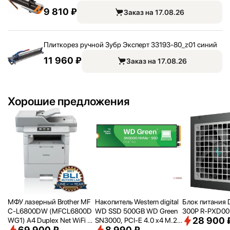
9 810 ₽
Заказ на 17.08.26
Плиткорез ручной Зубр Эксперт 33193-80_
z01 синий
11 960 ₽
Заказ на 17.08.26
Хорошие предложения
МФУ лазерный Brother MF
Накопитель Western digital
Блок питания 
C-L6800DW (MFCL6800D
WD SSD 500GB WD Green
300P R-PXD0
28 900 
WG1) A4 Duplex Net WiFi се
SN3000, PCI-E 4.0 x4 M.2
69 900 ₽
8 990 ₽
рый
2280, [R/
W - 5000/
4100 M