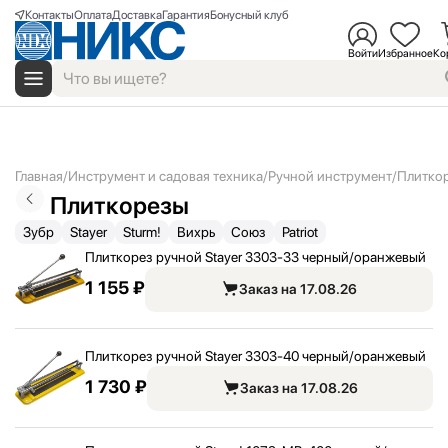
Контакты
Оплата
Доставка
Гарантия
Бонусный клуб
Войти
Избранное
Ко
Главная
Инструмент и садовая техника
Ручной инструмент
Плитко
Плиткорезы
Зубр
Stayer
Sturm!
Вихрь
Союз
Patriot
Плиткорез ручной Stayer 3303-33 черный/
оранжевый
1 155 ₽
Заказ на 17.08.26
Плиткорез ручной Stayer 3303-40 черный/
оранжевый
1 730 ₽
Заказ на 17.08.26