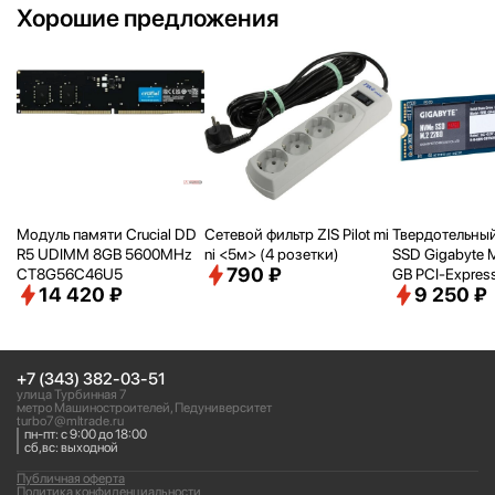
Хорошие предложения
Модуль памяти Crucial DD
Сетевой фильтр ZIS Pilot mi
Твердотельный
R5 UDIMM 8GB 5600MHz
ni <
5м> (4 розетки)
SSD Gigabyte 
790 ₽
CT8G56C46U5
GB PCI-Express
14 420 ₽
9 250 ₽
Me 1.3 (G3NV
+7 (343) 382-03-51
улица Турбинная 7
метро Машиностроителей, Педуниверситет
turbo7@mltrade.ru
пн-пт: с 9:00 до 18:00
сб,вс: выходной
Публичная оферта
Политика конфиденциальности