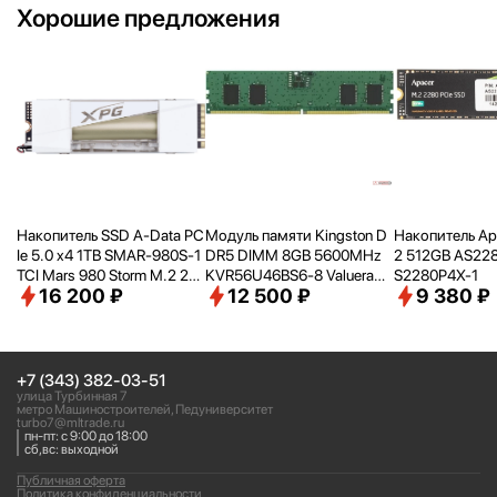
Хорошие предложения
Накопитель SSD A-Data PC
Модуль памяти Kingston D
Накопитель Ap
Ie 5.0 x4 1TB SMAR-980S-1
DR5 DIMM 8GB 5600MHz
2 512GB AS22
TCI Mars 980 Storm M.2 22
KVR56U46BS6-8 Valueram
S2280P4X-1
16 200 ₽
12 500 ₽
9 380 ₽
80
RTL PC5-44800 CL46 288-
pin 1.1В single rank Ret
+7 (343) 382-03-51
улица Турбинная 7
метро Машиностроителей, Педуниверситет
turbo7@mltrade.ru
пн-пт: с 9:00 до 18:00
сб,вс: выходной
Публичная оферта
Политика конфиденциальности