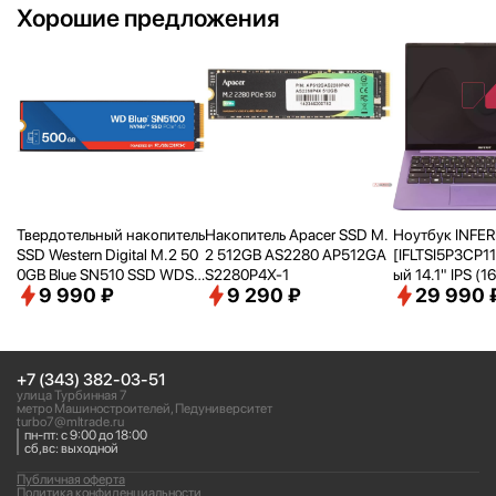
Хорошие предложения
Твердотельный накопитель
Накопитель Apacer SSD M.
Ноутбук INFER
SSD Western Digital M.2 50
2 512GB AS2280 AP512GA
[IFLTSI5P3CP1
0GB Blue SN510 SSD WDS5
S2280P4X-1
ый 14.1" IPS (16
9 990 ₽
9 290 ₽
29 990 
00G5B0E PCIe NVMe 4.0 x
200 WUXGA/ i5
4
Ghz)/
16Gb/
51
Iris Xe Graphics
ooth/
Win 11Pro T
+7 (343) 382-03-51
улица Турбинная 7
метро Машиностроителей, Педуниверситет
turbo7@mltrade.ru
пн-пт: с 9:00 до 18:00
сб,вс: выходной
Публичная оферта
Политика конфиденциальности