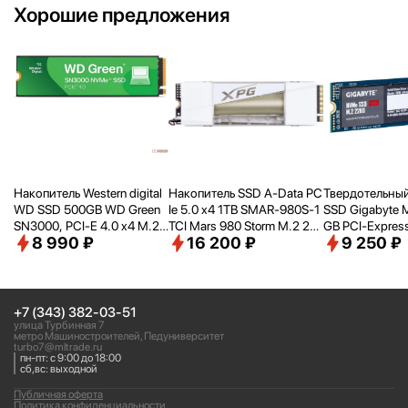
Хорошие предложения
Накопитель Western digital
Накопитель SSD A-Data PC
Твердотельный
WD SSD 500GB WD Green
Ie 5.0 x4 1TB SMAR-980S-1
SSD Gigabyte 
SN3000, PCI-E 4.0 x4 M.2
TCI Mars 980 Storm M.2 22
GB PCI-Express
8 990 ₽
16 200 ₽
9 250 ₽
2280, [R/
W - 5000/
4100 M
80
Me 1.3 (G3NV
B/
s] WDS500G4G0E
+7 (343) 382-03-51
улица Турбинная 7
метро Машиностроителей, Педуниверситет
turbo7@mltrade.ru
пн-пт: с 9:00 до 18:00
сб,вс: выходной
Публичная оферта
Политика конфиденциальности