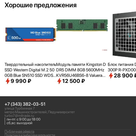
Хорошие предложения
Твердотельный накопитель
Модуль памяти Kingston D
Блок питания 
SSD Western Digital M.2 50
DR5 DIMM 8GB 5600MHz
300P R-PXD0
28 900 
0GB Blue SN510 SSD WDS5
KVR56U46BS6-8 Valueram
9 990 ₽
12 500 ₽
00G5B0E PCIe NVMe 4.0 x
RTL PC5-44800 CL46 288-
4
pin 1.1В single rank Ret
+7 (343) 382-03-51
улица Турбинная 7
метро Машиностроителей, Педуниверситет
turbo7@mltrade.ru
пн-пт: с 9:00 до 18:00
сб,вс: выходной
Публичная оферта
Политика конфиденциальности