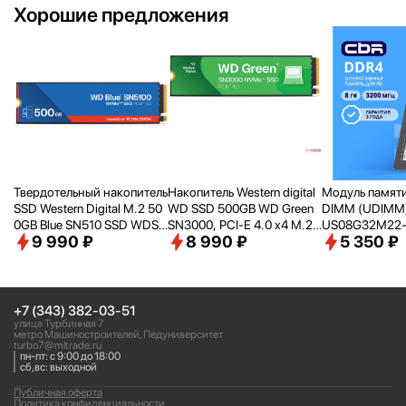
Хорошие предложения
Твердотельный накопитель
Накопитель Western digital
Модуль памят
SSD Western Digital M.2 50
WD SSD 500GB WD Green
DIMM (UDIMM
0GB Blue SN510 SSD WDS5
SN3000, PCI-E 4.0 x4 M.2
US08G32M22-
9 990 ₽
8 990 ₽
5 350 ₽
00G5B0E PCIe NVMe 4.0 x
2280, [R/
W - 5000/
4100 M
00, 3200MHz, 
4
B/
s] WDS500G4G0E
+7 (343) 382-03-51
улица Турбинная 7
метро Машиностроителей, Педуниверситет
turbo7@mltrade.ru
пн-пт: с 9:00 до 18:00
сб,вс: выходной
Публичная оферта
Политика конфиденциальности