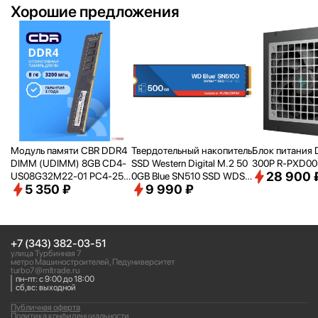
Хорошие предложения
Модуль памяти CBR DDR4
Твердотельный накопитель
Блок питания 
DIMM (UDIMM) 8GB CD4-
SSD Western Digital M.2 50
300P R-PXD0
28 900 
US08G32M22-01 PC4-256
0GB Blue SN510 SSD WDS5
5 350 ₽
9 990 ₽
00, 3200MHz, CL22, 1.2V
00G5B0E PCIe NVMe 4.0 x
4
+7 (343) 382-03-51
улица Турбинная 7
метро Машиностроителей, Педуниверситет
turbo7@mltrade.ru
пн-пт: с 9:00 до 18:00
сб,вс: выходной
Публичная оферта
Политика конфиденциальности