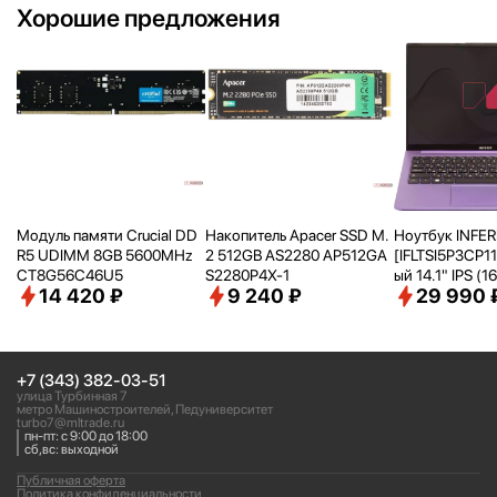
Хорошие предложения
Модуль памяти Crucial DD
Накопитель Apacer SSD M.
Ноутбук INFER
R5 UDIMM 8GB 5600MHz
2 512GB AS2280 AP512GA
[IFLTSI5P3CP1
CT8G56C46U5
S2280P4X-1
ый 14.1" IPS (16
14 420 ₽
9 240 ₽
29 990 
200 WUXGA/ i5
Ghz)/
16Gb/
51
Iris Xe Graphics
ooth/
Win 11Pro T
+7 (343) 382-03-51
улица Турбинная 7
метро Машиностроителей, Педуниверситет
turbo7@mltrade.ru
пн-пт: с 9:00 до 18:00
сб,вс: выходной
Публичная оферта
Политика конфиденциальности