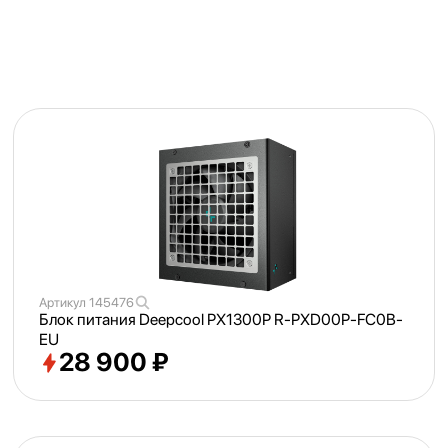
Артикул
145476
Блок питания Deepcool PX1300P R-PXD00P-FC0B-
EU
28 900 ₽