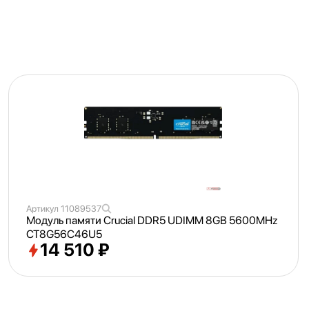
Артикул
11089537
Модуль памяти Crucial DDR5 UDIMM 8GB 5600MHz
CT8G56C46U5
14 510 ₽