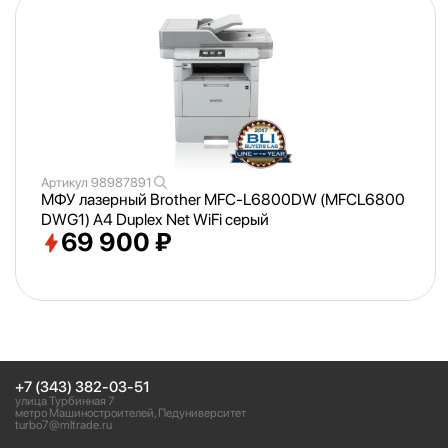
Артикул
98987891
МФУ лазерный Brother MFC-L6800DW (MFCL6800
DWG1) A4 Duplex Net WiFi серый
69 900 ₽
+7 (343) 382-03-51
улица Турбинная 7
метро Машиностроителей, Педуниверситет
turbo7@mltrade.ru