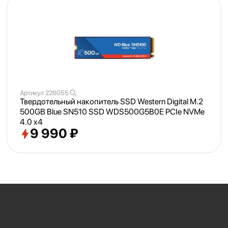
Артикул
226055
Твердотельный накопитель SSD Western Digital M.2
500GB Blue SN510 SSD WDS500G5B0E PCIe NVMe
4.0 x4
9 990 ₽