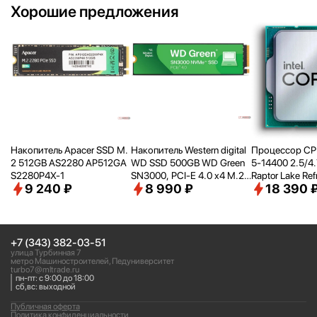
Хорошие предложения
Накопитель Apacer SSD M.
Накопитель Western digital
Процессор CPU 
2 512GB AS2280 AP512GA
WD SSD 500GB WD Green
5-14400 2.5/
4
S2280P4X-1
SN3000, PCI-E 4.0 x4 M.2
Raptor Lake Ref
9 240 ₽
8 990 ₽
18 390 
2280, [R/
W - 5000/
4100 M
D770 65W LGA1
B/
s] WDS500G4G0E
M80715048211
+7 (343) 382-03-51
улица Турбинная 7
метро Машиностроителей, Педуниверситет
turbo7@mltrade.ru
пн-пт: с 9:00 до 18:00
сб,вс: выходной
Публичная оферта
Политика конфиденциальности