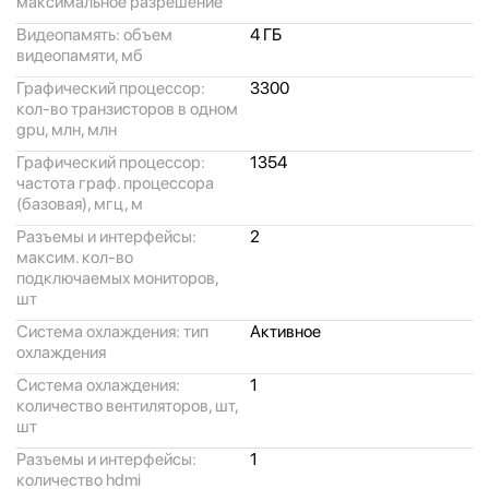
максимальное разрешение
Видеопамять: объем
4 ГБ
видеопамяти, мб
Графический процессор:
3300
кол-во транзисторов в одном
gpu, млн, млн
Графический процессор:
1354
частота граф. процессора
(базовая), мгц, м
Разъемы и интерфейсы:
2
максим. кол-во
подключаемых мониторов,
шт
Система охлаждения: тип
Активное
охлаждения
Система охлаждения:
1
количество вентиляторов, шт,
шт
Разъемы и интерфейсы:
1
количество hdmi