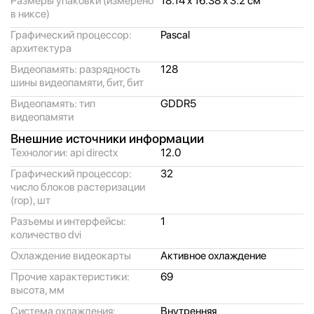
Размеры упаковки (измерено
18.14 x 16.38 x 3.2 см
в никсе)
Графический процессор:
Pascal
архитектура
Видеопамять: разрядность
128
шины видеопамяти, бит, бит
Видеопамять: тип
GDDR5
видеопамяти
Внешние источники информации
Технологии: api directx
12.0
Графический процессор:
32
число блоков растеризации
(rop), шт
Разъемы и интерфейсы:
1
количество dvi
Охлаждение видеокарты
Активное охлаждение
Прочие характеристики:
69
высота, мм
Система охлаждения:
Внутренняя