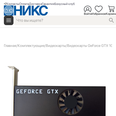
Контакты
Оплата
Доставка
Гарантия
Бонусный клуб
Войти
Избранное
Корзин
Главная
Комплектующие
Видеокарты
Видеокарты GeForce GTX 105