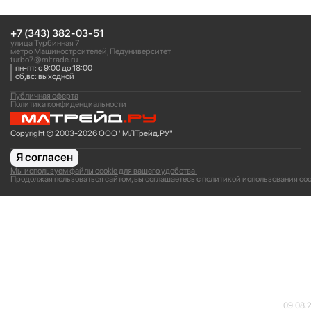
+7 (343) 382-03-51
улица Турбинная 7
метро Машиностроителей, Педуниверситет
turbo7@mltrade.ru
пн-пт: с 9:00 до 18:00
сб,вс: выходной
Публичная оферта
Политика конфиденциальности
Copyright © 2003-2026 ООО "МЛТрейд.РУ"
Я согласен
Мы используем файлы cookie для вашего удобства.
Продолжая пользоваться сайтом, вы соглашаетесь с политикой использования coo
09.08.