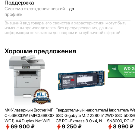
Поддержка
Система охлаждения: низкий
да
профиль
Внешний вид товара, его свойства и характеристики могут быть
изменены производителем без предупреждения, данная
информация не является договором или публичной офертой.
Хорошие предложения
МФУ лазерный Brother MF
Твердотельный накопитель
Накопитель Wes
C-L6800DW (MFCL6800D
SSD Gigabyte M.2 2280 512
WD SSD 500GB
WG1) A4 Duplex Net WiFi се
GB PCI-Express 3.0 x4, NV
SN3000, PCI-E
69 900 ₽
9 250 ₽
8 990 ₽
рый
Me 1.3 (G3NVME512G)
2280, [R/
W - 5
B/
s] WDS500