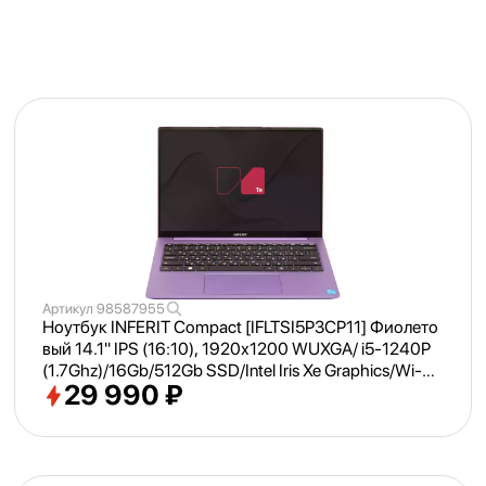
Артикул
98587955
Ноутбук INFERIT Compact [IFLTSI5P3CP11] Фиолето
вый 14.1" IPS (16:
10), 1920х1200 WUXGA/ i5-1240P
(1.7Ghz)/
16Gb/
512Gb SSD/
Intel Iris Xe Graphics/
Wi-Fi/
29 990 ₽
Bluetooth/
Win 11Pro Trial