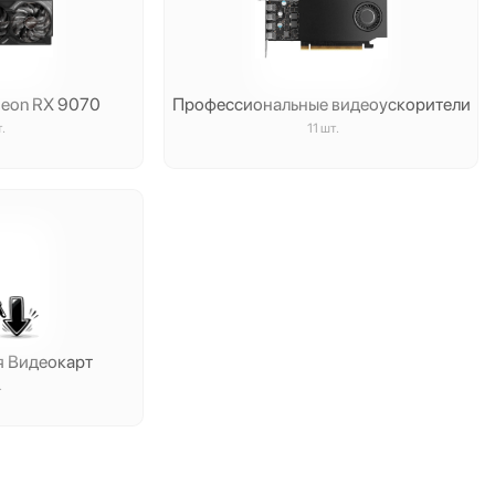
deon RX 9070
Профессиональные видеоускорители
.
11 шт.
я Видеокарт
.