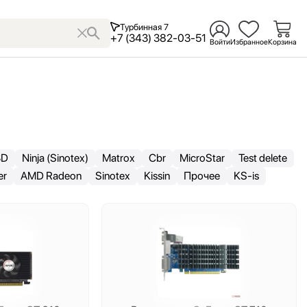
Турбинная 7
+7 (343) 382-03-51
Войти
Избранное
Корзина
3D
Ninja (Sinotex)
Matrox
Cbr
MicroStar
Test delete
er
AMD Radeon
Sinotex
Kissin
Прочее
KS-is