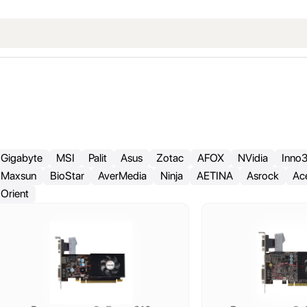
Gigabyte
MSI
Palit
Asus
Zotac
AFOX
NVidia
Inno
Maxsun
BioStar
AverMedia
Ninja
AETINA
Asrock
Ac
Orient