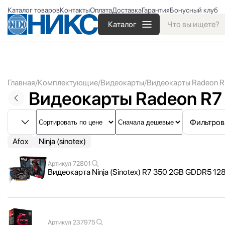
Каталог товаров
Контакты
Оплата
Доставка
Гарантия
Бонусный клуб
Каталог
Главная
Комплектующие
Видеокарты
Видеокарты Radeon R
Видеокарты Radeon R7
Фильтров
Afox
Ninja (sinotex)
Артикул
72801
Видеокарта Ninja (Sinotex) R7 350 2GB GDDR5 1
Артикул
237975