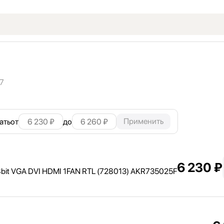
7
Применить
ать
от
до
6 230 ₽
28bit VGA DVI HDMI 1FAN RTL (728013) AKR735025F