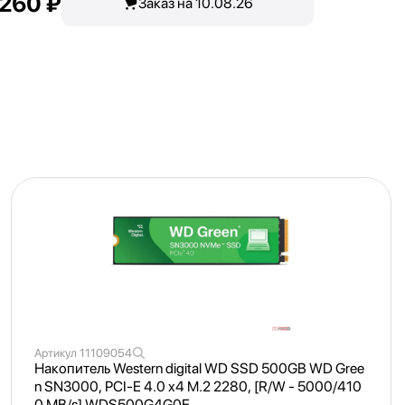
 260 ₽
Заказ на 10.08.26
Артикул
11109054
Накопитель Western digital WD SSD 500GB WD Gree
n SN3000, PCI-E 4.0 x4 M.2 2280, [R/
W - 5000/
410
0 MB/
s] WDS500G4G0E