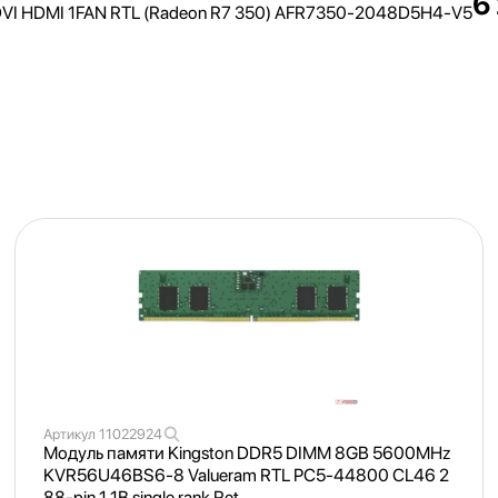
6
DVI HDMI 1FAN RTL (Radeon R7 350) AFR7350-2048D5H4-V5
Артикул
11022924
Модуль памяти Kingston DDR5 DIMM 8GB 5600MHz
KVR56U46BS6-8 Valueram RTL PC5-44800 CL46 2
88-pin 1.1В single rank Ret