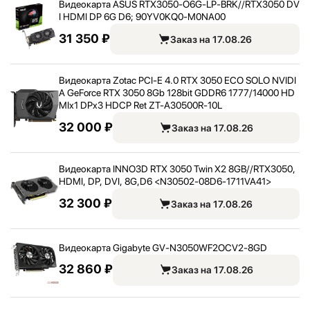
Видеокарта ASUS RTX3050-O6G-LP-BRK/
/
RTX3050 DV
I HDMI DP 6G D6; 90YV0KQ0-M0NA00
31 350 ₽
Заказ на 17.08.26
Видеокарта Zotac PCI-E 4.0 RTX 3050 ECO SOLO NVIDI
A GeForce RTX 3050 8Gb 128bit GDDR6 1777/
14000 HD
MIx1 DPx3 HDCP Ret ZT-A30500R-10L
32 000 ₽
Заказ на 17.08.26
Видеокарта INNO3D RTX 3050 Twin X2 8GB/
/
RTX3050,
HDMI, DP, DVI, 8G,
D6 <
N30502-08D6-1711VA41>
32 300 ₽
Заказ на 17.08.26
Видеокарта Gigabyte GV-N3050WF2OCV2-8GD
32 860 ₽
Заказ на 17.08.26