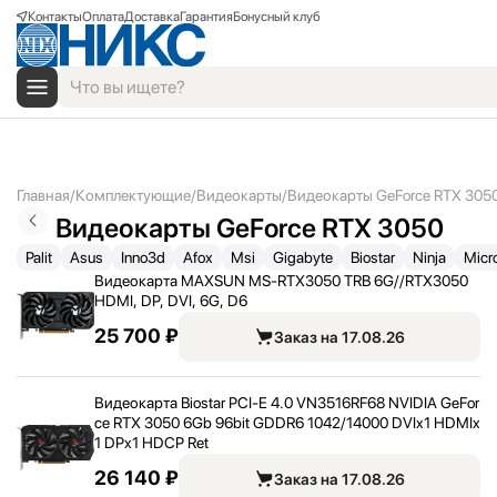
Контакты
Оплата
Доставка
Гарантия
Бонусный клуб
Главная
Комплектующие
Видеокарты
Видеокарты GeForce RTX 305
Видеокарты GeForce RTX 3050
Palit
Asus
Inno3d
Afox
Msi
Gigabyte
Biostar
Ninja
Micr
Видеокарта MAXSUN MS-RTX3050 TRB 6G/
/
RTX3050
HDMI, DP, DVI, 6G, D6
25 700 ₽
Заказ на 17.08.26
Видеокарта Biostar PCI-E 4.0 VN3516RF68 NVIDIA GeFor
ce RTX 3050 6Gb 96bit GDDR6 1042/
14000 DVIx1 HDMIx
1 DPx1 HDCP Ret
26 140 ₽
Заказ на 17.08.26