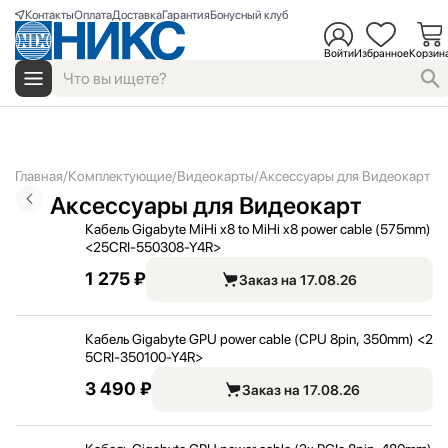
Контакты
Оплата
Доставка
Гарантия
Бонусный клуб
Войти
Избранное
Корзин
Главная
Комплектующие
Видеокарты
Аксессуары для Видеокарт
Аксессуары для Видеокарт
Кабель Gigabyte MiHi x8 to MiHi x8 power cable (575mm)
<
25CRI-550308-Y4R>
1 275 ₽
Заказ на 17.08.26
Кабель Gigabyte GPU power cable (CPU 8pin, 350mm) <
2
5CRI-350100-Y4R>
3 490 ₽
Заказ на 17.08.26