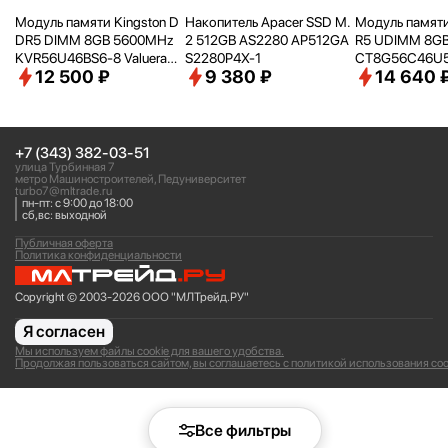
Модуль памяти Kingston D
Накопитель Apacer SSD M.
Модуль памяти
DR5 DIMM 8GB 5600MHz
2 512GB AS2280 AP512GA
R5 UDIMM 8G
KVR56U46BS6-8 Valueram
S2280P4X-1
CT8G56C46U
12 500 ₽
9 380 ₽
14 640 
RTL PC5-44800 CL46 288-
pin 1.1В single rank Ret
+7 (343) 382-03-51
улица Турбинная 7
метро Машиностроителей, Педуниверситет
turbo7@mltrade.ru
пн-пт: с 9:00 до 18:00
сб,вс: выходной
Публичная оферта
Политика конфиденциальности
Copyright © 2003-2026 ООО "МЛТрейд.РУ"
Я согласен
Мы используем файлы cookie для вашего удобства.
Продолжая пользоваться сайтом, вы соглашаетесь с политикой использования coo
Все фильтры