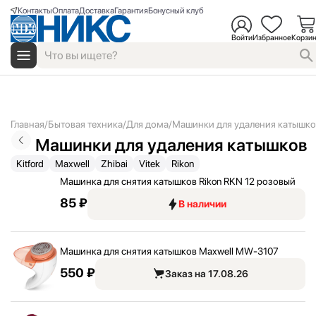
Контакты
Оплата
Доставка
Гарантия
Бонусный клуб
Войти
Избранное
Корзи
Главная
Бытовая техника
Для дома
Машинки для удаления катышко
Машинки для удаления катышков
Kitford
Maxwell
Zhibai
Vitek
Rikon
Машинка для снятия катышков Rikon RKN 12 розовый
85 ₽
В наличии
Машинка для снятия катышков Maxwell MW-3107
550 ₽
Заказ на 17.08.26