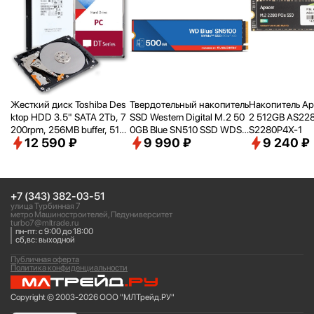
Жесткий диск Toshiba Des
Твердотельный накопитель
Накопитель Ap
ktop HDD 3.5" SATA 2Tb, 7
SSD Western Digital M.2 50
2 512GB AS22
200rpm, 256MB buffer, 512
0GB Blue SN510 SSD WDS5
S2280P4X-1
12 590 ₽
9 990 ₽
9 240 ₽
e, SMR, DT02ACA200
00G5B0E PCIe NVMe 4.0 x
4
+7 (343) 382-03-51
улица Турбинная 7
метро Машиностроителей, Педуниверситет
turbo7@mltrade.ru
пн-пт: с 9:00 до 18:00
сб,вс: выходной
Публичная оферта
Политика конфиденциальности
Copyright © 2003-2026 ООО "МЛТрейд.РУ"