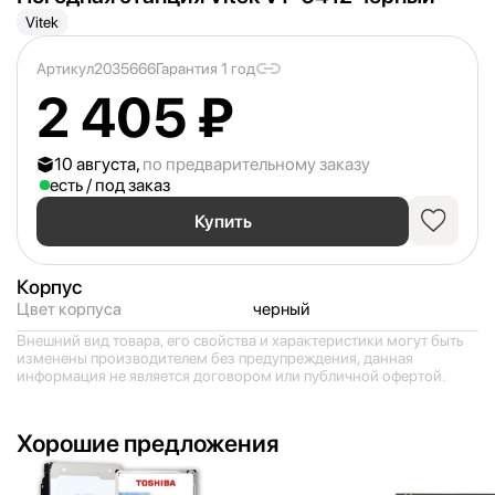
Vitek
Артикул
2035666
Гарантия 1 год
2 405 ₽
10 августа,
по предварительному заказу
есть / под заказ
Купить
Корпус
Цвет корпуса
черный
Внешний вид товара, его свойства и характеристики могут быть
изменены производителем без предупреждения, данная
информация не является договором или публичной офертой.
Хорошие предложения