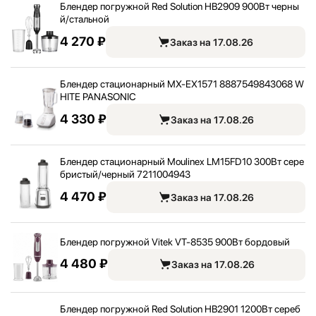
Блендер погружной Red Solution HB2909 900Вт черны
й/
стальной
4 270 ₽
Заказ на 17.08.26
Блендер стационарный MX-EX1571 8887549843068 W
HITE PANASONIC
4 330 ₽
Заказ на 17.08.26
Блендер стационарный Moulinex LM15FD10 300Вт сере
бристый/
черный 7211004943
4 470 ₽
Заказ на 17.08.26
Блендер погружной Vitek VT-8535 900Вт бордовый
4 480 ₽
Заказ на 17.08.26
Блендер погружной Red Solution HB2901 1200Вт сереб