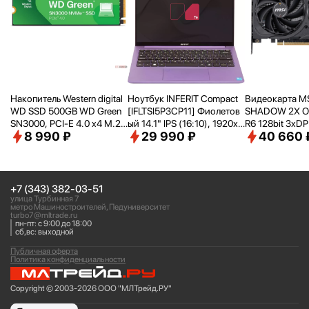
Накопитель Western digital
Ноутбук INFERIT Compact
Видеокарта M
WD SSD 500GB WD Green
[IFLTSI5P3CP11] Фиолетов
SHADOW 2X O
SN3000, PCI-E 4.0 x4 M.2
ый 14.1" IPS (16:
10), 1920х1
R6 128bit 3xD
8 990 ₽
29 990 ₽
40 660 
2280, [R/
W - 5000/
4100 M
200 WUXGA/ i5-1240P(1.7
RTL [RTX505
B/
s] WDS500G4G0E
Ghz)/
16Gb/
512Gb SSD/
Intel
2XOC]
Iris Xe Graphics/
Wi-Fi/
Bluet
ooth/
Win 11Pro Trial
+7 (343) 382-03-51
улица Турбинная 7
метро Машиностроителей, Педуниверситет
turbo7@mltrade.ru
пн-пт: с 9:00 до 18:00
сб,вс: выходной
Публичная оферта
Политика конфиденциальности
Copyright © 2003-2026 ООО "МЛТрейд.РУ"