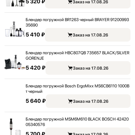
5 320 ₽
Заказ на 17.08.26
Блендер погружной BR1263 черный BRAYER 91200993
35690
5 410 ₽
Заказ на 17.08.26
Блендер погружной HBC807QB 735657 BLACK/
SILVER
GORENJE
5 420 ₽
Заказ на 17.08.26
Блендер погружной Bosch ErgoMixx MS6CB6110 1000В
т черный
5 640 ₽
Заказ на 17.08.26
Блендер погружной MSM6M610 BLACK BOSCH 42420
05340576
5 700 ₽
Заказ на 17.08.26