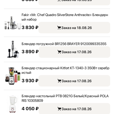
Fakir <
Mr. Chef Quadro SilverStone Anthracite> Блендерн
ый набор
3 830 ₽
Заказ на 18.08.26
Блендер погружной BR1256 BRAYER 9120099335355
3 890 ₽
Заказ на 17.08.26
Блендер стационарный Kitfort КТ-1340-3 350Вт серебр
истый
3 930 ₽
Заказ на 17.08.26
Блендер настольный PTB 0821G Белый/
Красный POLA
RIS 10305809
4 050 ₽
Заказ на 17.08.26