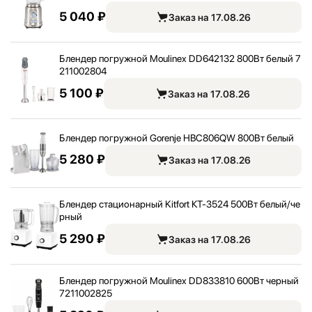
5 040 ₽
Заказ на 17.08.26
Блендер погружной Moulinex DD642132 800Вт белый 7
211002804
5 100 ₽
Заказ на 17.08.26
Блендер погружной Gorenje HBC806QW 800Вт белый
5 280 ₽
Заказ на 17.08.26
Блендер стационарный Kitfort КТ-3524 500Вт белый/
че
рный
5 290 ₽
Заказ на 17.08.26
Блендер погружной Moulinex DD833810 600Вт черный
7211002825