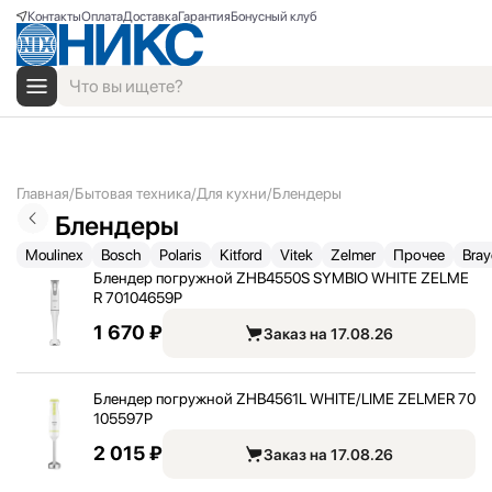
Контакты
Оплата
Доставка
Гарантия
Бонусный клуб
Главная
Бытовая техника
Для кухни
Блендеры
Блендеры
Moulinex
Bosch
Polaris
Kitford
Vitek
Zelmer
Прочее
Bray
Блендер погружной ZHB4550S SYMBIO WHITE ZELME
R 70104659P
1 670 ₽
Заказ на 17.08.26
Блендер погружной ZHB4561L WHITE/
LIME ZELMER 70
105597P
2 015 ₽
Заказ на 17.08.26