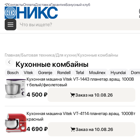
Контакты
Оплата
Доставка
Гарантия
Бонусный клуб
Главная
Бытовая техника
Для кухни
Кухонные комбайны
Кухонные комбайны
Bosch
Vitek
Gorenje
Rondell
Tefal
Moulinex
Hyundai
Dom
Кухонная машина Vitek VT-1443 планетар.вращ. 1000В
т белый/
фиолетовый
4 500 ₽
Заказ на 10.08.26
Кухонная машина Vitek VT-4114 планетар.вращ. 1000Вт
красный
4 690 ₽
Заказ на 10.08.26