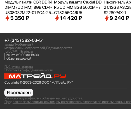
Модуль памяти CBR DDR4
Модуль памяти Crucial DD
Накопитель Ap
DIMM (UDIMM) 8GB CD4-
R5 UDIMM 8GB 5600MHz
2 512GB AS22
US08G32M22-01 PC4-256
CT8G56C46U5
S2280P4X-1
5 350 ₽
14 420 ₽
9 240 ₽
00, 3200MHz, CL22, 1.2V
+7 (343) 382-03-51
улица Турбинная 7
метро Машиностроителей, Педуниверситет
turbo7@mltrade.ru
пн-пт: с 9:00 до 18:00
сб,вс: выходной
Публичная оферта
Политика конфиденциальности
Copyright © 2003-2026 ООО "МЛТрейд.РУ"
Я согласен
Мы используем файлы cookie для вашего удобства.
Продолжая пользоваться сайтом, вы соглашаетесь с политикой использования coo