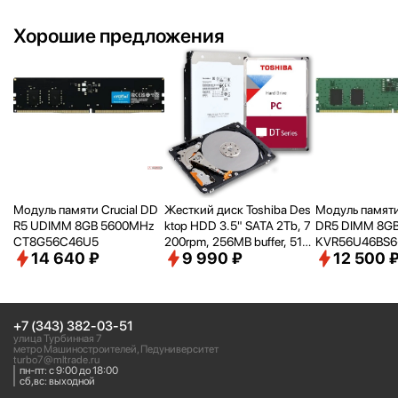
Хорошие предложения
Модуль памяти Crucial DD
Жесткий диск Toshiba Des
Модуль памяти
R5 UDIMM 8GB 5600MHz
ktop HDD 3.5" SATA 2Tb, 7
DR5 DIMM 8G
CT8G56C46U5
200rpm, 256MB buffer, 512
KVR56U46BS6-
14 640 ₽
9 990 ₽
12 500 
e, SMR, DT02ACA200
RTL PC5-4480
pin 1.1В single 
+7 (343) 382-03-51
улица Турбинная 7
метро Машиностроителей, Педуниверситет
turbo7@mltrade.ru
пн-пт: с 9:00 до 18:00
сб,вс: выходной