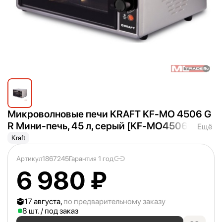
Микроволновые печи KRAFT KF-MO 4506 G
R Мини-печь, 45 л, серый [KF-MO4506GR]
Ещё
Kraft
Артикул
1867245
Гарантия 1 год
6 980 ₽
17 августа,
по предварительному заказу
8 шт. / под заказ