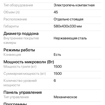
Тип оборудования
Электропечь компактная
Объем (л)
45
Расположение
Отдельно стоящая
Габариты
580x430x330 мм
Диаметр поддона
Внутреннее покрытие
Нержавеющяя сталь
камеры
Режимы работы
Конвекция
Есть
Мощность микроволн (Вт)
Мощность гриля (вт)
1500
Суммарная мощность (вт)
1500
Количество уровней
6
мощности
Панель управления
Тип управления
Механическое
Программы