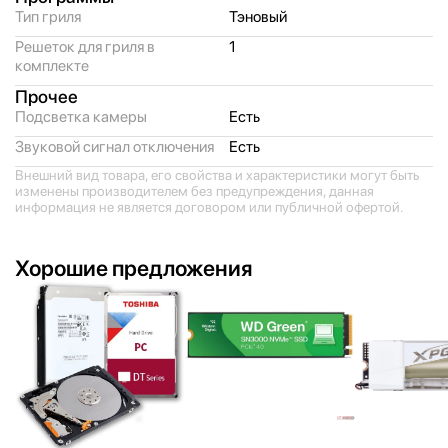
Тип гриля
Тэновый
Решеток для гриля в
1
комплекте
Прочее
Подсветка камеры
Есть
Звуковой сигнал отключения
Есть
Внешний вид товара, его свойства и характеристики могут быть
изменены производителем без предупреждения, данная
информация не является договором или публичной офертой.
Хорошие предложения