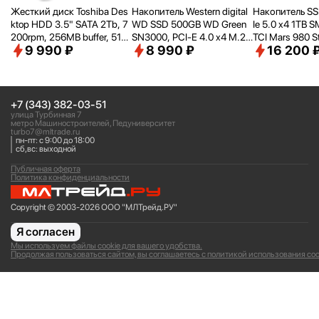
Жесткий диск Toshiba Des
Накопитель Western digital
Накопитель SS
ktop HDD 3.5" SATA 2Tb, 7
WD SSD 500GB WD Green
Ie 5.0 x4 1TB 
200rpm, 256MB buffer, 512
SN3000, PCI-E 4.0 x4 M.2
TCI Mars 980 S
9 990 ₽
8 990 ₽
16 200 
e, SMR, DT02ACA200
2280, [R/
W - 5000/
4100 M
80
B/
s] WDS500G4G0E
+7 (343) 382-03-51
улица Турбинная 7
метро Машиностроителей, Педуниверситет
turbo7@mltrade.ru
пн-пт: с 9:00 до 18:00
сб,вс: выходной
Публичная оферта
Политика конфиденциальности
Copyright © 2003-2026 ООО "МЛТрейд.РУ"
Я согласен
Мы используем файлы cookie для вашего удобства.
Продолжая пользоваться сайтом, вы соглашаетесь с политикой использования coo