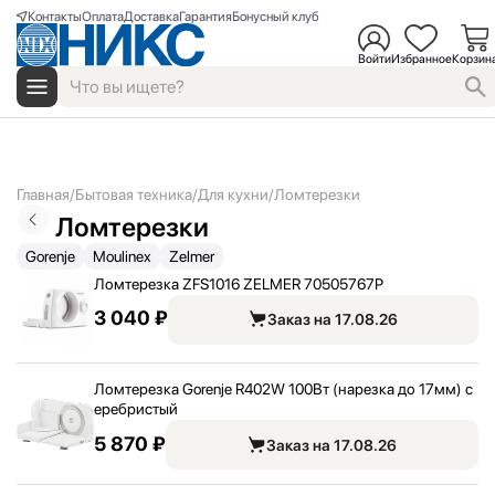
Контакты
Оплата
Доставка
Гарантия
Бонусный клуб
Войти
Избранное
Корзин
Главная
Бытовая техника
Для кухни
Ломтерезки
Ломтерезки
Gorenje
Moulinex
Zelmer
Ломтерезка ZFS1016 ZELMER 70505767P
3 040 ₽
Заказ на 17.08.26
Ломтерезка Gorenje R402W 100Вт (нарезка до 17мм) с
еребристый
5 870 ₽
Заказ на 17.08.26