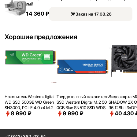
лый
14 360 ₽
Заказ на 17.08.26
Хорошие предложения
Накопитель Western digital
Твердотельный накопитель
Видеокарта M
WD SSD 500GB WD Green
SSD Western Digital M.2 50
SHADOW 2X O
SN3000, PCI-E 4.0 x4 M.2
0GB Blue SN510 SSD WDS5
R6 128bit 3xD
8 990 ₽
9 990 ₽
40 430 
2280, [R/
W - 5000/
4100 M
00G5B0E PCIe NVMe 4.0 x
RTL [RTX505
B/
s] WDS500G4G0E
4
2XOC]
+7 (343) 382-03-51