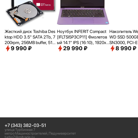
Жесткий диск Toshiba Des
Ноутбук INFERIT Compact
Накопитель Wes
ktop HDD 3.5" SATA 2Tb, 7
[IFLTSI5P3CP11] Фиолетов
WD SSD 500GB
200rpm, 256MB buffer, 512
ый 14.1" IPS (16:
10), 1920х1
SN3000, PCI-E
9 990 ₽
29 990 ₽
8 990 ₽
e, SMR, DT02ACA200
200 WUXGA/ i5-1240P(1.7
2280, [R/
W - 5
Ghz)/
16Gb/
512Gb SSD/
Intel
B/
s] WDS500
Iris Xe Graphics/
Wi-Fi/
Bluet
ooth/
Win 11Pro Trial
+7 (343) 382-03-51
улица Турбинная 7
метро Машиностроителей, Педуниверситет
turbo7@mltrade.ru