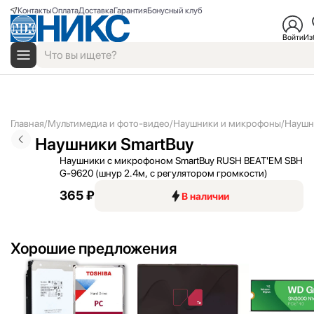
Контакты
Оплата
Доставка
Гарантия
Бонусный клуб
Войти
Из
Главная
Мультимедиа и фото-видео
Наушники и микрофоны
Наушн
Наушники SmartBuy
Наушники с микрофоном SmartBuy RUSH BEAT'
EM SBH
G-9620 (шнур 2.4м, с регулятором громкости)
365 ₽
В наличии
Хорошие предложения