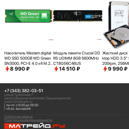
Накопитель Western digital
Модуль памяти Crucial DD
Жесткий диск 
WD SSD 500GB WD Green
R5 UDIMM 8GB 5600MHz
ktop HDD 3.5" 
SN3000, PCI-E 4.0 x4 M.2
CT8G56C46U5
200rpm, 256MB 
8 990 ₽
14 510 ₽
9 990 ₽
2280, [R/
W - 5000/
4100 M
e, SMR, DT02
B/
s] WDS500G4G0E
+7 (343) 382-03-51
улица Турбинная 7
метро Машиностроителей, Педуниверситет
turbo7@mltrade.ru
пн-пт: с 9:00 до 18:00
сб,вс: выходной
Публичная оферта
Политика конфиденциальности