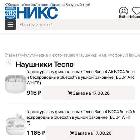
Контакты
Оплата
Доставка
Гарантия
Бонусный клуб
Войти
Избран
Главная
Мультимедиа и фото-видео
Наушники и микрофоны
Наушн
Наушники Tecno
Гарнитура внутриканальные Tecno Buds 4 Air BD04 белы
й беспроводные bluetooth в ушной раковине (BD04 AIR
WHITE)
915 ₽
Заказ на 17.08.26
Гарнитура внутриканальные Tecno Buds 4 BD04 белый б
еспроводные bluetooth в ушной раковине (BD04 WHIT
E)
1 165 ₽
Заказ на 17.08.26