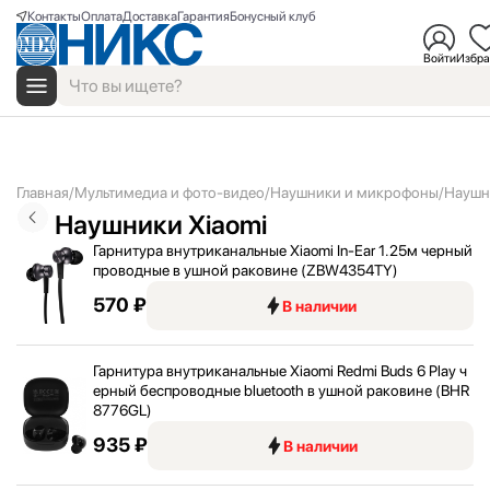
Контакты
Оплата
Доставка
Гарантия
Бонусный клуб
Войти
Избра
Главная
Мультимедиа и фото-видео
Наушники и микрофоны
Наушн
Наушники Xiaomi
Гарнитура внутриканальные Xiaomi In-Ear 1.25м черный
проводные в ушной раковине (ZBW4354TY)
570 ₽
В наличии
Гарнитура внутриканальные Xiaomi Redmi Buds 6 Play ч
ерный беспроводные bluetooth в ушной раковине (BHR
8776GL)
935 ₽
В наличии