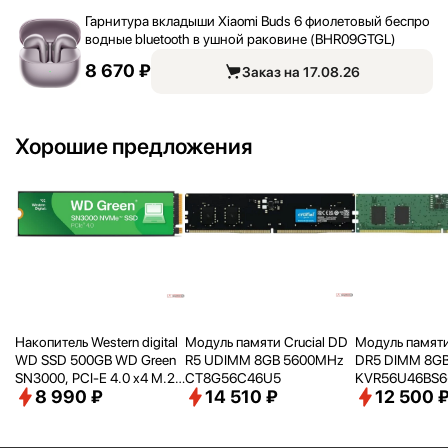
Гарнитура вкладыши Xiaomi Buds 6 фиолетовый беспро
водные bluetooth в ушной раковине (BHR09GTGL)
8 670 ₽
Заказ на 17.08.26
Хорошие предложения
Накопитель Western digital
Модуль памяти Crucial DD
Модуль памяти
WD SSD 500GB WD Green
R5 UDIMM 8GB 5600MHz
DR5 DIMM 8G
SN3000, PCI-E 4.0 x4 M.2
CT8G56C46U5
KVR56U46BS6-
8 990 ₽
14 510 ₽
12 500 
2280, [R/
W - 5000/
4100 M
RTL PC5-4480
B/
s] WDS500G4G0E
pin 1.1В single 