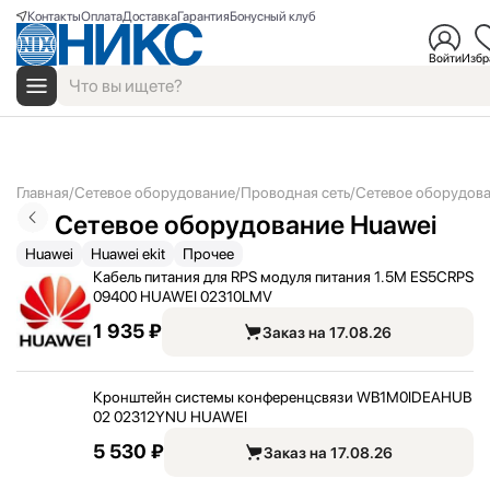
Контакты
Оплата
Доставка
Гарантия
Бонусный клуб
Войти
Избр
Главная
Сетевое оборудование
Проводная сеть
Сетевое оборудова
Сетевое оборудование Huawei
Huawei
Huawei ekit
Прочее
Кабель питания для RPS модуля питания 1.5M ES5CRPS
09400 HUAWEI 02310LMV
1 935 ₽
Заказ на 17.08.26
Кронштейн системы конференцсвязи WB1M0IDEAHUB
02 02312YNU HUAWEI
5 530 ₽
Заказ на 17.08.26