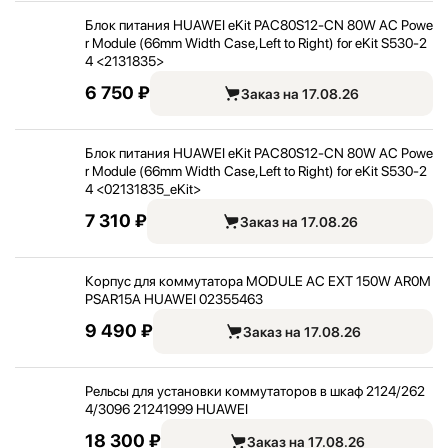
Блок питания HUAWEI eKit PAC80S12-CN 80W AC Powe
r Module (66mm Width Case,
Left to Right) for eKit S530-2
4 <
2131835>
6 750 ₽
Заказ на 17.08.26
Блок питания HUAWEI eKit PAC80S12-CN 80W AC Powe
r Module (66mm Width Case,
Left to Right) for eKit S530-2
4 <
02131835_
eKit>
7 310 ₽
Заказ на 17.08.26
Корпус для коммутатора MODULE AC EXT 150W AR0M
PSAR15A HUAWEI 02355463
9 490 ₽
Заказ на 17.08.26
Рельсы для установки коммутаторов в шкаф 2124/
262
4/
3096 21241999 HUAWEI
18 300 ₽
Заказ на 17.08.26