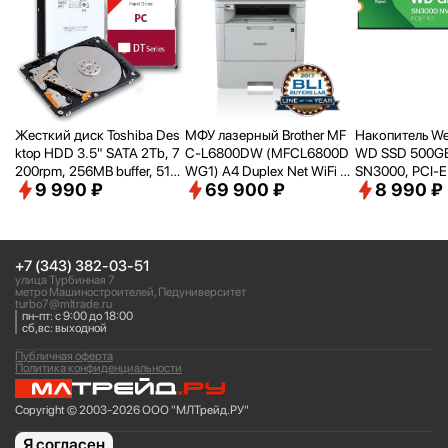
Жесткий диск Toshiba Des
МФУ лазерный Brother MF
Накопитель Wes
ktop HDD 3.5" SATA 2Tb, 7
C-L6800DW (MFCL6800D
WD SSD 500GB
200rpm, 256MB buffer, 512
WG1) A4 Duplex Net WiFi се
SN3000, PCI-E
9 990 ₽
69 900 ₽
8 990 ₽
e, SMR, DT02ACA200
рый
2280, [R/
W - 5
B/
s] WDS500
+7 (343) 382-03-51
улица Турбинная 7
метро Машиностроителей, Педуниверситет
turbo7@mltrade.ru
пн-пт: с 9:00 до 18:00
сб,вс: выходной
Публичная оферта
Политика конфиденциальности
Copyright © 2003-2026 ООО "МЛТрейд.РУ"
Я согласен