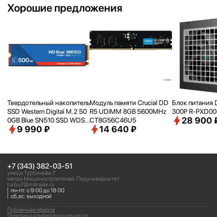
Хорошие предложения
Твердотельный накопитель
Модуль памяти Crucial DD
Блок питания 
SSD Western Digital M.2 50
R5 UDIMM 8GB 5600MHz
300P R-PXD0
28 900 
0GB Blue SN510 SSD WDS5
CT8G56C46U5
9 990 ₽
14 640 ₽
00G5B0E PCIe NVMe 4.0 x
4
+7 (343) 382-03-51
улица Турбинная 7
метро Машиностроителей, Педуниверситет
turbo7@mltrade.ru
пн-пт: с 9:00 до 18:00
сб,вс: выходной
Публичная оферта
Политика конфиденциальности