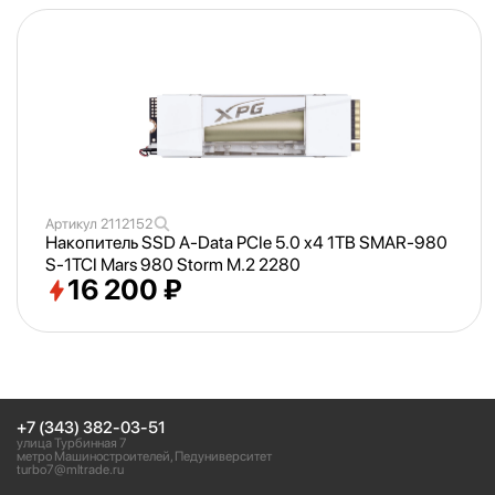
Артикул
2112152
Накопитель SSD A-Data PCIe 5.0 x4 1TB SMAR-980
S-1TCI Mars 980 Storm M.2 2280
16 200 ₽
+7 (343) 382-03-51
улица Турбинная 7
метро Машиностроителей, Педуниверситет
turbo7@mltrade.ru