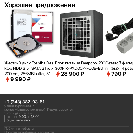
Хорошие предложения
Жесткий диск Toshiba Des
Блок питания Deepcool PX1
Сетевой фильтр 
ktop HDD 3.5" SATA 2Tb, 7
300P R-PXD00P-FC0B-EU
ni <
5м> (4 роз
28 900 ₽
790 ₽
200rpm, 256MB buffer, 512
9 990 ₽
e, SMR, DT02ACA200
+7 (343) 382-03-51
улица Турбинная 7
метро Машиностроителей, Педуниверситет
turbo7@mltrade.ru
пн-пт: с 9:00 до 18:00
сб,вс: выходной
Публичная оферта
Политика конфиденциальности