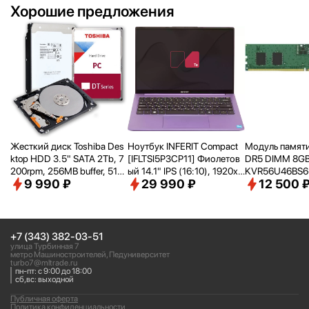
Хорошие предложения
Жесткий диск Toshiba Des
Ноутбук INFERIT Compact
Модуль памяти
ktop HDD 3.5" SATA 2Tb, 7
[IFLTSI5P3CP11] Фиолетов
DR5 DIMM 8G
200rpm, 256MB buffer, 512
ый 14.1" IPS (16:
10), 1920х1
KVR56U46BS6-
9 990 ₽
29 990 ₽
12 500 
e, SMR, DT02ACA200
200 WUXGA/ i5-1240P(1.7
RTL PC5-4480
Ghz)/
16Gb/
512Gb SSD/
Intel
pin 1.1В single 
Iris Xe Graphics/
Wi-Fi/
Bluet
ooth/
Win 11Pro Trial
+7 (343) 382-03-51
улица Турбинная 7
метро Машиностроителей, Педуниверситет
turbo7@mltrade.ru
пн-пт: с 9:00 до 18:00
сб,вс: выходной
Публичная оферта
Политика конфиденциальности