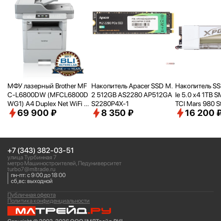
МФУ лазерный Brother MF
Накопитель Apacer SSD M.
Накопитель SS
C-L6800DW (MFCL6800D
2 512GB AS2280 AP512GA
Ie 5.0 x4 1TB 
WG1) A4 Duplex Net WiFi се
S2280P4X-1
TCI Mars 980 S
69 900 ₽
8 350 ₽
16 200 
рый
80
+7 (343) 382-03-51
улица Турбинная 7
метро Машиностроителей, Педуниверситет
turbo7@mltrade.ru
пн-пт: с 9:00 до 18:00
сб,вс: выходной
Публичная оферта
Политика конфиденциальности