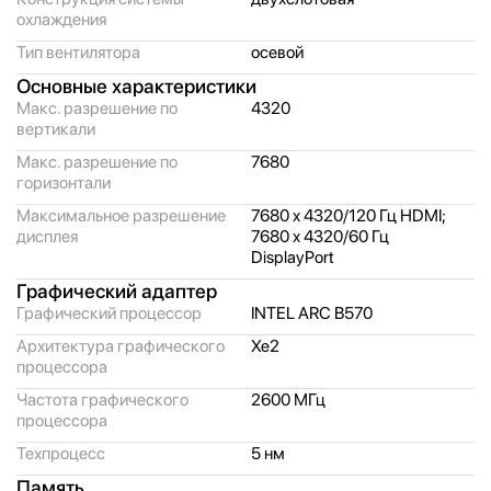
охлаждения
Тип вентилятора
осевой
Основные характеристики
Макс. разрешение по
4320
вертикали
Макс. разрешение по
7680
горизонтали
Максимальное разрешение
7680 x 4320/
120 Гц HDMI;
дисплея
7680 x 4320/
60 Гц
DisplayPort
Графический адаптер
Графический процессор
INTEL ARC B570
Архитектура графического
Xe2
процессора
Частота графического
2600 МГц
процессора
Техпроцесс
5 нм
Память