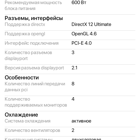
Рекомендуемая мощность
600 Вт
блока питания
Разъемы, интерфейсы
Поддержка directx
DirectX 12 Ultimate
Поддержка opengl
OpenGL 4.6
Интерфейс подключения
PCI-E 4.0
Количество разъемов
3
displayport
Версия разъема displayport
2.1
Особенности
Количество линий передачи
8
данных pci
Количество
4
поддерживаемых мониторов
Охлаждение
Система охлаждения
активное
Количество вентиляторов
2
Конструкция системы
двухслотовая