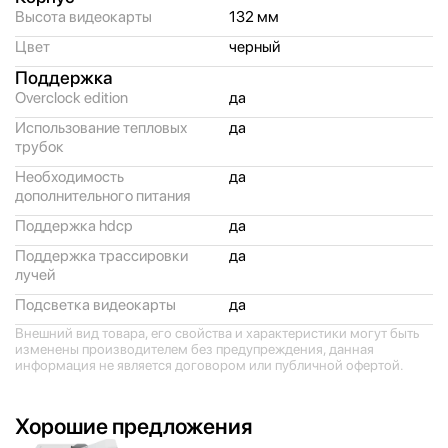
Высота видеокарты
132 мм
Цвет
черный
Поддержка
Overclock edition
да
Использование тепловых
да
трубок
Необходимость
да
дополнительного питания
Поддержка hdcp
да
Поддержка трассировки
да
лучей
Подсветка видеокарты
да
Внешний вид товара, его свойства и характеристики могут быть
изменены производителем без предупреждения, данная
информация не является договором или публичной офертой.
Хорошие предложения