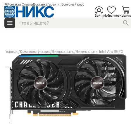
Контакты
Оплата
Доставка
Гарантия
Бонусный клуб
Войти
Избранное
Корзин
Главная
Комплектующие
Видеокарты
Видеокарты Intel Arc B570