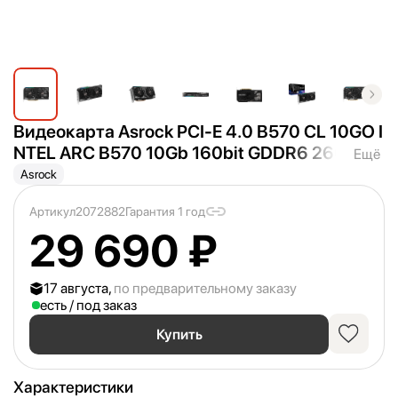
Видеокарта Asrock PCI-E 4.0 B570 CL 10GO I
NTEL ARC B570 10Gb 160bit GDDR6 2600/
19
Ещё
000 HDMIx1 DPx3 HDCP Ret
Asrock
Артикул
2072882
Гарантия 1 год
29 690 ₽
17 августа,
по предварительному заказу
есть / под заказ
Купить
Характеристики