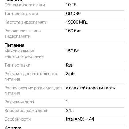
Объем видеопамяти
10 ГБ
Тип видеопамяти
GDDR6
Частота видеопамяти
19000 МГц
Разрядность шины
160 бит
видеопамяти
Питание
Максимальное
150 Вт
энергопотребление
Тип поставки
Ret
Разъемы дополнительного
8 pin
питания
Расположение разъемов доп.
с верхней стороны карты
питания
Разъемов hdmi
1
Версия разъема hdmi
2.1a
Особенности
Intel XMX -144
Корпус