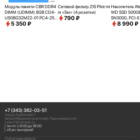
Модуль памяти CBR DDR4
Сетевой фильтр ZIS Pilot mi
Накопитель Wes
DIMM (UDIMM) 8GB CD4-
ni <
5м> (4 розетки)
WD SSD 500GB
790 ₽
US08G32M22-01 PC4-256
SN3000, PCI-E
5 350 ₽
8 990 ₽
00, 3200MHz, CL22, 1.2V
2280, [R/
W - 5
B/
s] WDS500
+7 (343) 382-03-51
улица Турбинная 7
метро Машиностроителей, Педуниверситет
turbo7@mltrade.ru
пн-пт: с 9:00 до 18:00
сб,вс: выходной
Публичная оферта