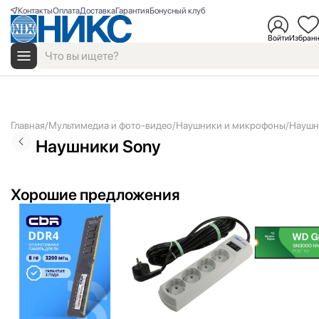
Контакты
Оплата
Доставка
Гарантия
Бонусный клуб
Войти
Избран
Главная
Мультимедиа и фото-видео
Наушники и микрофоны
Наушн
Наушники Sony
Хорошие предложения