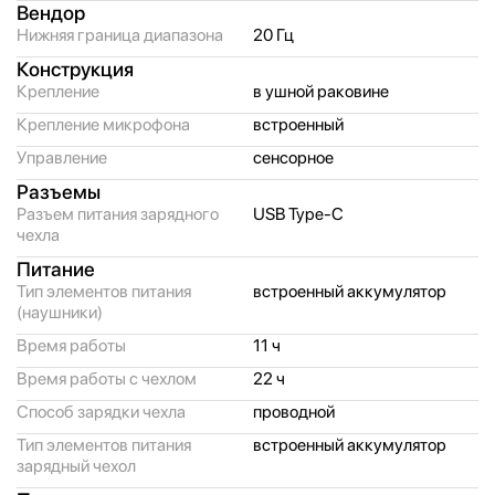
Вендор
Нижняя граница диапазона
20 Гц
Конструкция
Крепление
в ушной раковине
Крепление микрофона
встроенный
Управление
сенсорное
Разъемы
Разъем питания зарядного
USB Type-C
чехла
Питание
Тип элементов питания
встроенный аккумулятор
(наушники)
Время работы
11 ч
Время работы с чехлом
22 ч
Способ зарядки чехла
проводной
Тип элементов питания
встроенный аккумулятор
зарядный чехол