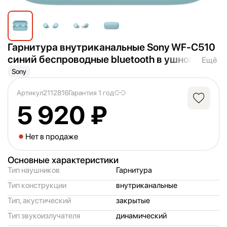
Гарнитура внутриканальные Sony WF-C510
синий беспроводные bluetooth в ушной рак
Ещё
овине (WF-C510/
LCE)
Sony
Артикул
2112816
Гарантия 1 год
5 920 ₽
Нет в продаже
Основные характеристики
Тип наушников
Гарнитура
Тип конструкции
внутриканальные
Тип, акустический
закрытые
Тип звукоизлучателя
динамический