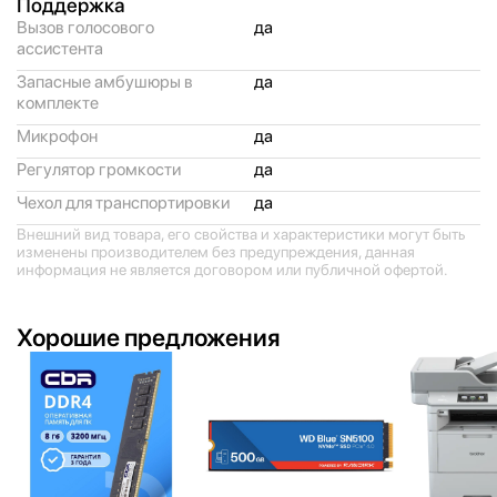
Поддержка
Вызов голосового
да
ассистента
Запасные амбушюры в
да
комплекте
Микрофон
да
Регулятор громкости
да
Чехол для транспортировки
да
Внешний вид товара, его свойства и характеристики могут быть
изменены производителем без предупреждения, данная
информация не является договором или публичной офертой.
Хорошие предложения