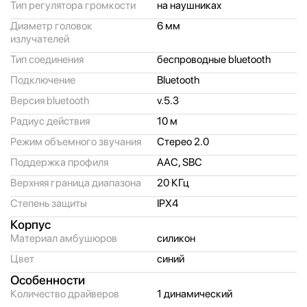
Тип регулятора громкости
на наушниках
Диаметр головок
6 мм
излучателей
Тип соединения
беспроводные bluetooth
Подключение
Bluetooth
Версия bluetooth
v.5.3
Радиус действия
10 м
Режим объемного звучания
Стерео 2.0
Поддержка профиля
AAC, SBC
Верхняя граница диапазона
20 КГц
Степень защиты
IPX4
Корпус
Материал амбушюров
силикон
Цвет
синий
Особенности
Количество драйверов
1 динамический