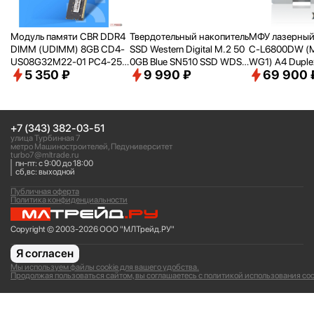
Модуль памяти CBR DDR4
Твердотельный накопитель
МФУ лазерный 
DIMM (UDIMM) 8GB CD4-
SSD Western Digital M.2 50
C-L6800DW (
US08G32M22-01 PC4-256
0GB Blue SN510 SSD WDS5
WG1) A4 Duplex
5 350 ₽
9 990 ₽
69 900 
00, 3200MHz, CL22, 1.2V
00G5B0E PCIe NVMe 4.0 x
рый
4
+7 (343) 382-03-51
улица Турбинная 7
метро Машиностроителей, Педуниверситет
turbo7@mltrade.ru
пн-пт: с 9:00 до 18:00
сб,вс: выходной
Публичная оферта
Политика конфиденциальности
Copyright © 2003-2026 ООО "МЛТрейд.РУ"
Я согласен
Мы используем файлы cookie для вашего удобства.
Продолжая пользоваться сайтом, вы соглашаетесь с политикой использования coo