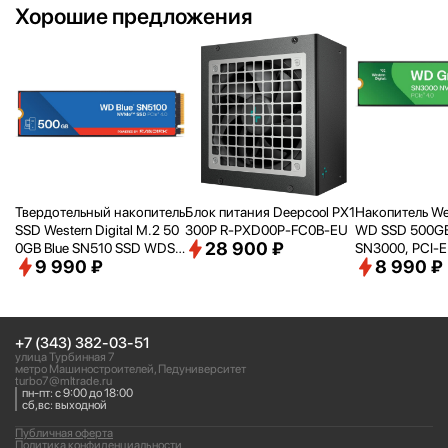
Хорошие предложения
Твердотельный накопитель
Блок питания Deepcool PX1
Накопитель Wes
SSD Western Digital M.2 50
300P R-PXD00P-FC0B-EU
WD SSD 500GB
28 900 ₽
0GB Blue SN510 SSD WDS5
SN3000, PCI-E
9 990 ₽
8 990 ₽
00G5B0E PCIe NVMe 4.0 x
2280, [R/
W - 5
4
B/
s] WDS500
+7 (343) 382-03-51
улица Турбинная 7
метро Машиностроителей, Педуниверситет
turbo7@mltrade.ru
пн-пт: с 9:00 до 18:00
сб,вс: выходной
Публичная оферта
Политика конфиденциальности