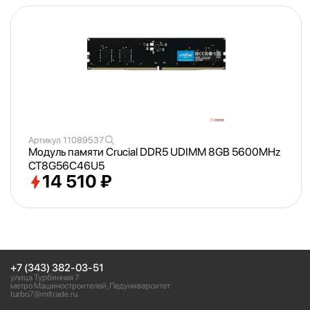
Артикул
11089537
Модуль памяти Crucial DDR5 UDIMM 8GB 5600MHz
CT8G56C46U5
14 510 ₽
+7 (343) 382-03-51
улица Турбинная 7
метро Машиностроителей, Педуниверситет
turbo7@mltrade.ru