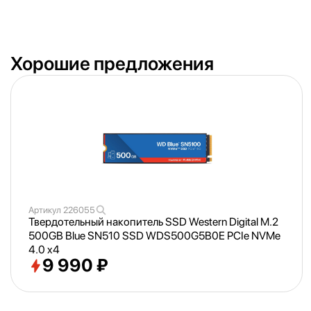
Хорошие предложения
Артикул
226055
Твердотельный накопитель SSD Western Digital M.2
500GB Blue SN510 SSD WDS500G5B0E PCIe NVMe
4.0 x4
9 990 ₽